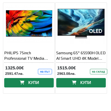
PHILIPS 75inch
Samsung 65" 65S90H OLED
Professional TV Media
AI Smart UHD 4K Model
Suite Android
2026 Black
1325.00€
1515.00€
на път
на склад
2591.47лв.
2963.08лв.
КУПИ
КУПИ