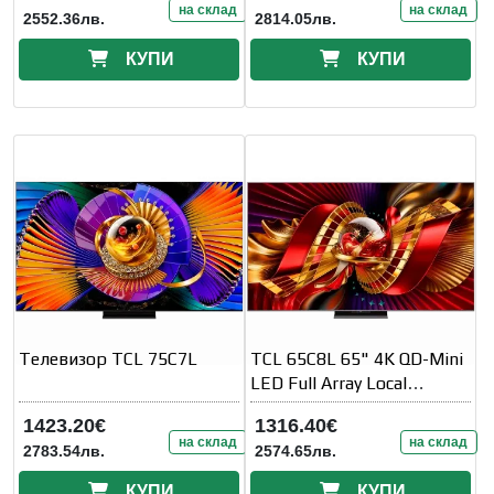
на склад
на склад
2552.36лв.
2814.05лв.
КУПИ
КУПИ
Телевизор TCL 75C7L
TCL 65C8L 65" 4K QD-Mini
LED Full Array Local
Dimming 144Hz VRR HDR
1423.20€
1316.40€
2000 nits
на склад
на склад
2783.54лв.
2574.65лв.
КУПИ
КУПИ