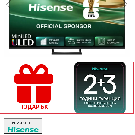
<< Предишна
Сл
ПОДАРЪК
ВСИЧКО ОТ