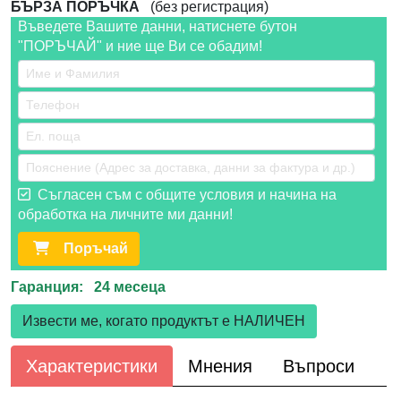
БЪРЗА ПОРЪЧКА
(без регистрация)
Въведете Вашите данни, натиснете бутон
"ПОРЪЧАЙ" и ние ще Ви се обадим!
Съгласен съм с общите условия и начина на
обработка на личните ми данни!
Поръчай
Гаранция: 24 месеца
Извести ме, когато продуктът е НАЛИЧЕН
Характеристики
Мнения
Въпроси