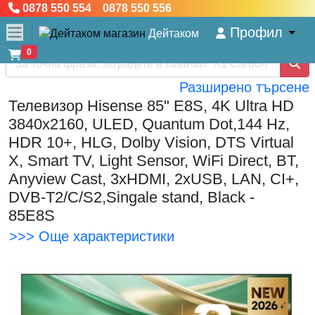
0878 550 554 0878 550 556
Профил
Дейтаком
0
Разширено търсене
Телевизор Hisense 85" E8S, 4K Ultra HD
3840x2160, ULED, Quantum Dot,144 Hz,
HDR 10+, HLG, Dolby Vision, DTS Virtual
X, Smart TV, Light Sensor, WiFi Direct, BT,
Anyview Cast, 3xHDMI, 2xUSB, LAN, CI+,
DVB-T2/C/S2,Singale stand, Black -
85E8S
>>> Още характеристики