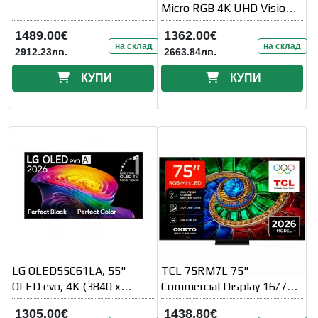
Micro RGB 4K UHD Vision
AI Smart TV 144 Hz VRR
1489.00€
1362.00€
(100 Hz
на склад
на склад
2912.23лв.
2663.84лв.
КУПИ
КУПИ
LG OLED55C61LA, 55"
TCL 75RM7L 75"
OLED evo, 4K (3840 x
Commercial Display 16/7
2160), DVB-C/T2/S2, Alpha
Operation Built-in 2.4/5GHz
1305.00€
1438.80€
11 AI 4K
Wi-Fi