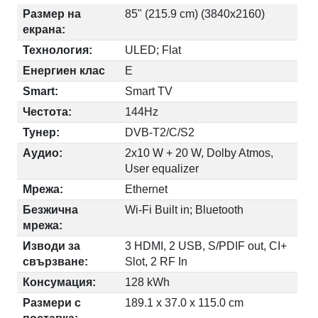
Размер на
85" (215.9 cm) (3840x2160)
екрана:
Технология:
ULED; Flat
Енергиен клас
E
Smart:
Smart TV
Честота:
144Hz
Тунер:
DVB-T2/C/S2
Аудио:
2x10 W + 20 W, Dolby Atmos,
User equalizer
Мрежа:
Ethernet
Безжична
Wi-Fi Built in; Bluetooth
мрежа:
Изводи за
3 HDMI, 2 USB, S/PDIF out, CI+
свързване:
Slot, 2 RF In
Консумация:
128 kWh
Размери с
189.1 x 37.0 x 115.0 cm