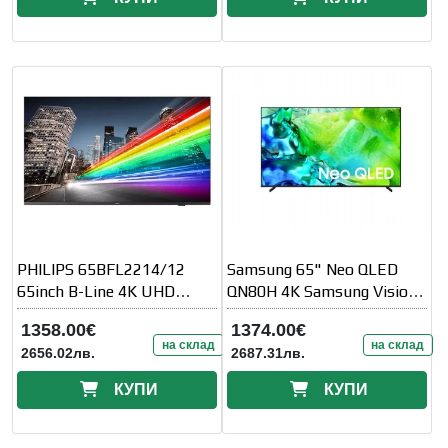
PHILIPS 65BFL2214/12
Samsung 65" Neo QLED
65inch B-Line 4K UHD
QN80H 4K Samsung Vision
Chromecast built-in
AI Smart TV (2026)
1358.00€
1374.00€
на склад
на склад
2656.02лв.
2687.31лв.
КУПИ
КУПИ