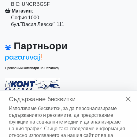
BIC: UNCRBGSF
Магазин:
София 1000
бул."Васил Левски" 111
Партньори
Преносими компютри на Pazaruvaj
Изчисли доставката с Еконт
Съдържание бисквитки
Използваме бисквитки, за да персонализираме
съдържанието и рекламите, да предоставяме
функции на социалните медии и да анализираме
нашия трафик. Също така споделяме информация
относно използването на нашия сайт от ваша