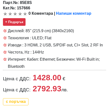
Парт.№:
85E8S
Кат.№: 157666
0
Коментара
|
Напиши коментар
+ Подарък
Дисплей: 85" (215.9 cm) (3840x2160)
Технология : ULED; Flat
Изводи : 3 HDMI, 2 USB, S/PDIF out, CI+ Slot, 2 RF In
Честота, Hz : 144Hz
Интернет: Кабел: Ethernet; Безжичен: Wi-Fi Built in;
Bluetooth
1428.00
Цена с ДДС:
€
2792.93
Цена с ДДС:
лв.
с поръчка