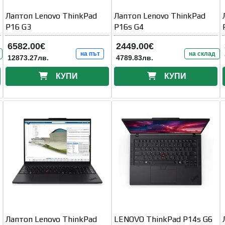
Лаптоп Lenovo ThinkPad
Лаптоп Lenovo ThinkPad
P16 G3
P16s G4
6582.00€
2449.00€
на път
на склад
12873.27лв.
4789.83лв.
КУПИ
КУПИ
Лаптоп Lenovo ThinkPad
LENOVO ThinkPad P14s G6