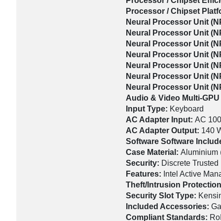
Processor / Chipset Effic
Processor / Chipset Pla
Neural Processor Unit (N
Neural Processor Unit (
Neural Processor Unit (
Neural Processor Unit (
Neural Processor Unit (N
Neural Processor Unit (
Neural Processor Unit (
Audio & Video Multi-GPU
Input Type:
Keyboard
AC Adapter Input:
AC 100
AC Adapter Output:
140 W
Software Software Inclu
Case Material:
Aluminium 
Security:
Discrete Trusted
Features:
Intel Active Ma
Theft/Intrusion Protectio
Security Slot Type:
Kensin
Included Accessories:
Ga
Compliant Standards:
Ro