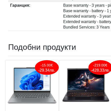
Гаранция:
Base warranty - 3 years - p
Base warranty - battery - 1 
Extended warranty - 3 years
Extended warranty - battery
Bundled Services: 3 Years
Подобни продукти
-15.00€
-219.00€
-29.34лв.
-428.33лв.