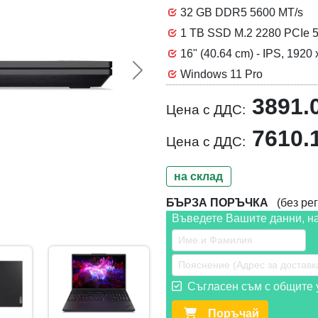
32 GB DDR5 5600 MT/s
1 TB SSD M.2 2280 PCIe 5
16" (40.64 cm) - IPS, 192
Windows 11 Pro
Следваща >>
3891.
Цена с ДДС:
7610.
Цена с ДДС:
на склад
БЪРЗА ПОРЪЧКА
(без рег
Въведете Вашите данни, н
Съгласен съм с общите у
Поръчай