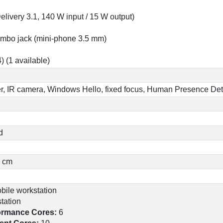
livery 3.1, 140 W input / 15 W output)
bo jack (mini-phone 3.5 mm)
) (1 available)
ter, IR camera, Windows Hello, fixed focus, Human Presence De
d
3 cm
bile workstation
tation
formance Cores:
6