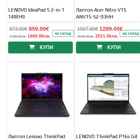
LENOVO IdeaPad 5 2-in-1
Лаптоп Acer Nitro V15
14IRH9
ANV15-52-93HH
859.00€
1289.00€
873.80€
1507.80€
на склад
на склад
1680.06лв.
2521.06лв.
1709.00лв.
2949.00лв.
КУПИ
КУПИ
Лаптоп Lenovo ThinkPad
LENOVO ThinkPad P16s G4