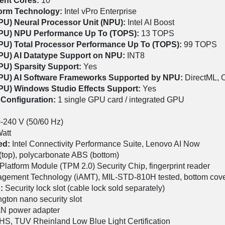
ient Cores:
10
tform Technology:
Intel vPro Enterprise
PU) Neural Processor Unit (NPU):
Intel AI Boost
NPU) NPU Performance Up To (TOPS):
13 TOPS
NPU) Total Processor Performance Up To (TOPS):
99 TOPS
NPU) AI Datatype Support on NPU:
INT8
PU) Sparsity Support:
Yes
NPU) AI Software Frameworks Supported by NPU:
DirectML,
NPU) Windows Studio Effects Support:
Yes
 Configuration:
1 single GPU card / integrated GPU
-240 V (50/60 Hz)
att
ded:
Intel Connectivity Performance Suite, Lenovo AI Now
(top), polycarbonate ABS (bottom)
 Platform Module (TPM 2.0) Security Chip, fingerprint reader
nagement Technology (iAMT), MIL-STD-810H tested, bottom cove
n:
Security lock slot (cable lock sold separately)
gton nano security slot
N power adapter
HS, TUV Rheinland Low Blue Light Certification