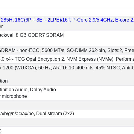
 9 285H, 16C(6P + 8E + 2LPE)/16T, P-Core 2.9/5.4GHz, E-core
er
lackwell 8 GB GDDR7 SDRAM
SDRAM - non-ECC, 5600 MT/s, SO-DIMM 262-pin, Slots:2, Free
.0 x4 - TCG Opal Encryption 2, NVM Express (NVMe), Perform
 x 1200 (WUXGA), 60 Hz, AR: 16:10, 400 nits, 45% NTSC, Anti-
tion
inition Audio, Dolby Audio
ay microphone
a/b/g/n/ac/ax/be, Dual stream (2x2)
)