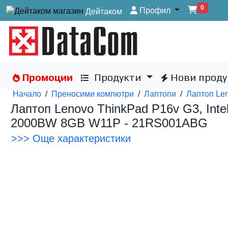
0
Профил
Дейтаком
Промоции
Продукти
Нови проду
Начало
/
Преносими компютри
/
Лаптопи
/
Лаптоп Le
Лаптоп Lenovo ThinkPad P16v G3, In
2000BW 8GB W11P - 21RS001ABG
>>> Още характеристики