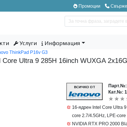
Промоции
Свържет
кти
Услуги
Информация
novo ThinkPad P16v G3
tel Core Ultra 9 285H 16inch WUXGA 2
Парт.№
ВСИЧКО ОТ
Кат.№: 
16-ядрен Intel Core Ultra 
core 2.7/4.5GHz, LPE-cor
NVIDIA RTX PRO 2000 Bla