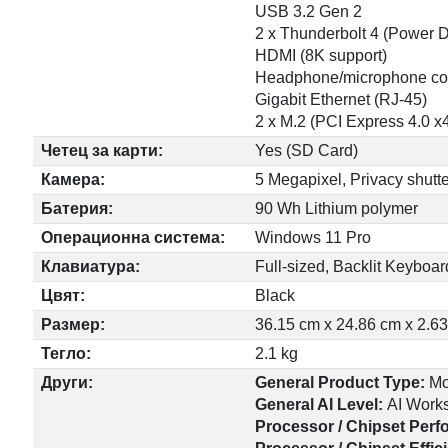
USB 3.2 Gen 2
2 x Thunderbolt 4 (Power De
HDMI (8K support)
Headphone/microphone com
Gigabit Ethernet (RJ-45)
2 x M.2 (PCI Express 4.0 x4
Четец за карти:
Yes (SD Card)
Камера:
5 Megapixel, Privacy shut
Батерия:
90 Wh Lithium polymer
Операционна система:
Windows 11 Pro
Клавиатура:
Full-sized, Backlit Keyboar
Цвят:
Black
Размер:
36.15 cm x 24.86 cm x 2.6
Тегло:
2.1 kg
Други:
General Product Type:
Mo
General AI Level:
AI Works
Processor / Chipset Per