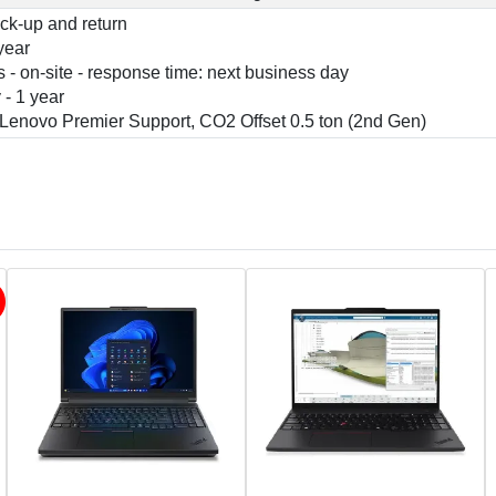
ick-up and return
year
 - on-site - response time: next business day
 - 1 year
 Lenovo Premier Support, CO2 Offset 0.5 ton (2nd Gen)