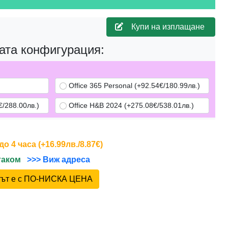
Купи на изплащане
ата конфигурация:
Office 365 Personal (+92.54€/180.99лв.)
/288.00лв.)
Office H&B 2024 (+275.08€/538.01лв.)
 4 часа (+16.99лв./8.87€)
йтаком
>>> Виж адреса
ктът е с ПО-НИСКА ЦЕНА