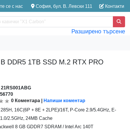
е се с нас
София, бул. В. Левски 111
Контакти
Разширено търсене
x16GB DDR5 1TB SSD M.2 RTX PRO
:
21RS001ABG
156770
0
Коментара
|
Напиши коментар
9 285H, 16C(6P + 8E + 2LPE)/16T, P-Core 2.9/5.4GHz, E-
e 1.0/2.5GHz, 24MB Cache
ckwell 8 GB GDDR7 SDRAM / Intel Arc 140T