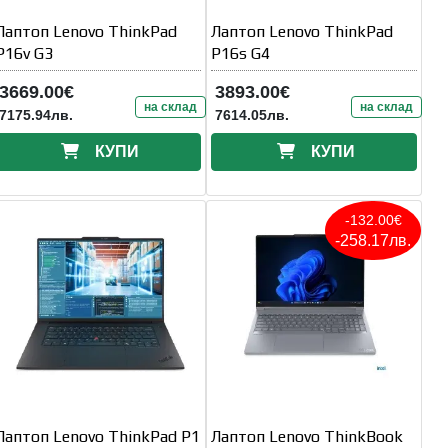
Лаптоп Lenovo ThinkPad
Лаптоп Lenovo ThinkPad
P16v G3
P16s G4
3669.00€
3893.00€
на склад
на склад
7175.94лв.
7614.05лв.
КУПИ
КУПИ
-132.00€
-258.17лв.
Лаптоп Lenovo ThinkPad P1
Лаптоп Lenovo ThinkBook