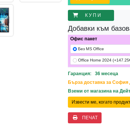
К У П И
Добавки към базов
Офис пакет
Без MS Office
Office Home 2024 (+147.25€
Гаранция: 36 месеца
Бърза доставка за София до
Вземи от магазина на Де
Извести ме, когато проду
ПЕЧАТ