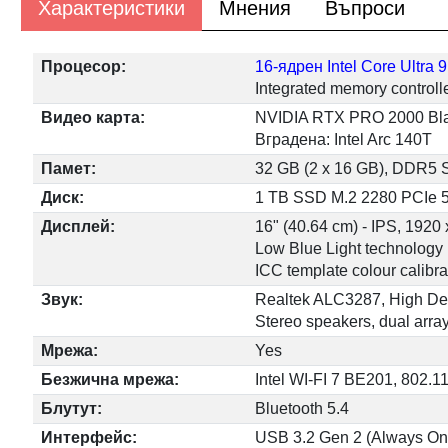
Характеристики
Мнения
Въпроси
Процесор:
16-ядрен Intel Core Ultra
Integrated memory controll
Видео карта:
NVIDIA RTX PRO 2000 B
Вградена: Intel Arc 140T
Памет:
32 GB (2 x 16 GB), DDR5 
Диск:
1 TB SSD M.2 2280 PCIe 5
Дисплей:
16" (40.64 cm) - IPS, 1920
Low Blue Light technology
ICC template colour calibra
Звук:
Realtek ALC3287, High Def
Stereo speakers, dual arr
Мрежа:
Yes
Безжична мрежа:
Intel WI-FI 7 BE201, 802.11
Блутут:
Bluetooth 5.4
Интерфейс:
USB 3.2 Gen 2 (Always On