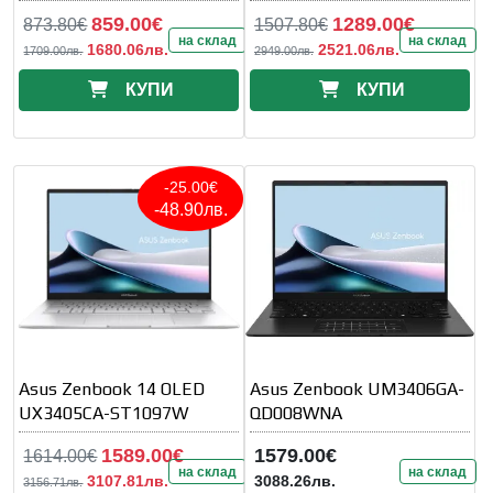
859.00€
1289.00€
873.80€
1507.80€
на склад
на склад
1680.06лв.
2521.06лв.
1709.00лв.
2949.00лв.
КУПИ
КУПИ
-25.00€
-48.90лв.
Asus Zenbook 14 OLED
Asus Zenbook UM3406GA-
UX3405CA-ST1097W
QD008WNA
1589.00€
1579.00€
1614.00€
на склад
на склад
3107.81лв.
3088.26лв.
3156.71лв.