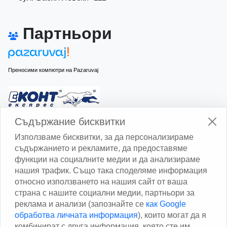
Партньори
Преносими компютри на Pazaruvaj
Изчисли доставката с Еконт
Съдържание бисквитки
Използваме бисквитки, за да персонализираме
съдържанието и рекламите, да предоставяме
функции на социалните медии и да анализираме
нашия трафик. Също така споделяме информация
относно използването на нашия сайт от ваша
Изчисли доставката със Спиди
страна с нашите социални медии, партньори за
реклама и анализи (запознайте се
как Google
Facebook
обработва личната информация
), които могат да я
комбинират с друга информация, която сте им