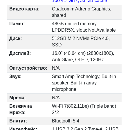
100 4.7 GHz, 53 MB cache
Видео карта:
Qualcomm Adreno Graphics,
shared
Памет:
48GB unified memory,
LPDDR5X, slots: Not Available
Диск:
512GB M.2 NVMe PCIe 4.0,
SSD
Дисплей:
16.0" (40.64 cm) (2880x1800),
Anti-Glare, OLED, 120Hz
Опт.устройство:
N/A
Звук:
Smart Amp Technology, Built-in
speaker, Built-in array
microphone
Мрежа:
N/A
Безжична
Wi-Fi 7(802.11be) (Triple band)
мрежа:
2*2
Блутут:
Bluetooth 5.4
Интерфейс:
1 USB 3.2 Gen 2 Type-A, 2 USB