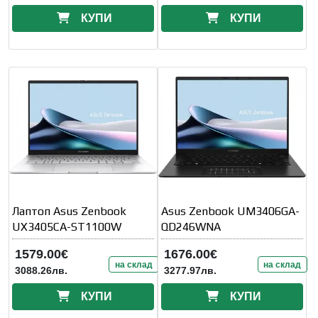
КУПИ
КУПИ
Лаптоп Asus Zenbook
Asus Zenbook UM3406GA-
UX3405CA-ST1100W
QD246WNA
1579.00€
1676.00€
на склад
на склад
3088.26лв.
3277.97лв.
КУПИ
КУПИ