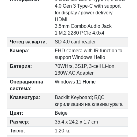
4.0 Gen 3 Type-C with support
for display / power delivery
HDMI
3.5mm Combo Audio Jack
1 M.2 2280 PCIe 4.0x4
Четец за карти:
SD 4.0 card reader
Камера:
FHD camera with IR function to
support Windows Hello
Батерия:
70WHrs, 3S1P, 3-cell Li-ion,
130W AC Adapter
Операционна
Windows 11 Home
система:
Клавиатура:
Backlit Keyboard; БДС
кирилизация на клавиатурата
Цвят:
Beige
Размер:
35.4 x 24.2 x 1.7 cm
Тегло:
1.20 kg