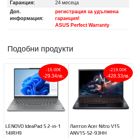
Гаранция:
24 месеца
Доп.
регистрация за удължена
информация:
гаранция!
ASUS Perfect Warranty
Подобни продукти
-15.00€
-219.00€
-29.34лв.
-428.33лв.
LENOVO IdeaPad 5 2-in-1
Лаптоп Acer Nitro V15
14IRH9
ANV15-52-93HH