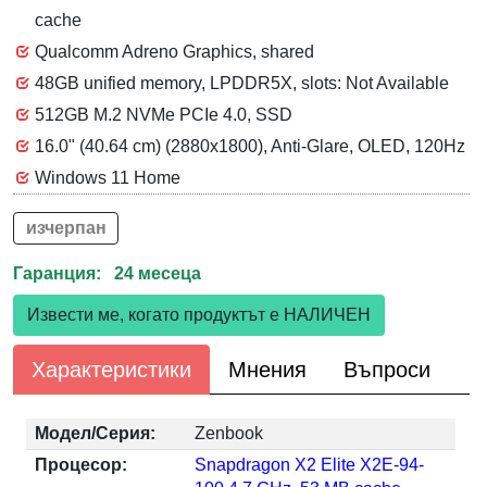
cache
Qualcomm Adreno Graphics, shared
48GB unified memory, LPDDR5X, slots: Not Available
512GB M.2 NVMe PCIe 4.0, SSD
16.0" (40.64 cm) (2880x1800), Anti-Glare, OLED, 120Hz
Windows 11 Home
изчерпан
Гаранция: 24 месеца
Извести ме, когато продуктът е НАЛИЧЕН
Характеристики
Мнения
Въпроси
Модел/Серия:
Zenbook
Процесор:
Snapdragon X2 Elite X2E-94-