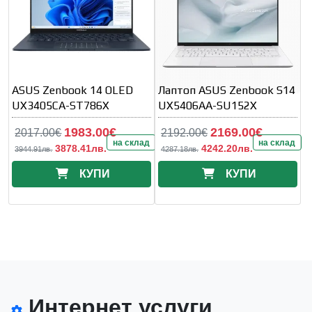
ASUS Zenbook 14 OLED
Лаптоп ASUS Zenbook S14
UX3405CA-ST786X
UX5406AA-SU152X
1983.00€
2169.00€
2017.00€
2192.00€
на склад
на склад
3878.41лв.
4242.20лв.
3944.91лв.
4287.18лв.
КУПИ
КУПИ
Интернет услуги