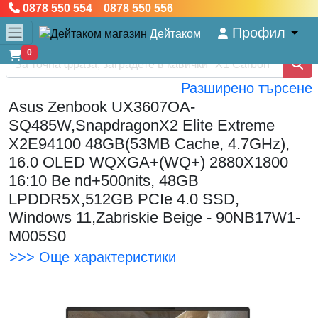
0878 550 554 0878 550 556
Профил
Дейтаком
0
Разширено търсене
Asus Zenbook UX3607OA-
SQ485W,SnapdragonX2 Elite Extreme
X2E94100 48GB(53MB Cache, 4.7GHz),
16.0 OLED WQXGA+(WQ+) 2880X1800
16:10 Be nd+500nits, 48GB
LPDDR5X,512GB PCIe 4.0 SSD,
Windows 11,Zabriskie Beige - 90NB17W1-
M005S0
>>> Още характеристики