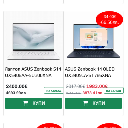
-34.00€
-66.50лв.
Лаптоп ASUS Zenbook S14
ASUS Zenbook 14 OLED
UX5406AA-SU300XNA
UX3405CA-ST786XNA
2400.00€
1983.00€
2017.00€
на склад
на склад
4693.99лв.
3878.41лв.
3944.91лв.
КУПИ
КУПИ