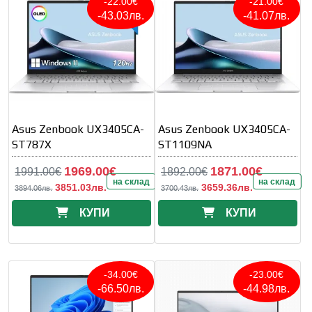
-22.00€
-21.00€
-43.03лв.
-41.07лв.
Asus Zenbook UX3405CA-
Asus Zenbook UX3405CA-
ST787X
ST1109NA
1969.00€
1871.00€
1991.00€
1892.00€
на склад
на склад
3851.03лв.
3659.36лв.
3894.06лв.
3700.43лв.
КУПИ
КУПИ
-34.00€
-23.00€
-66.50лв.
-44.98лв.