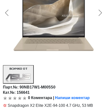
<< Предишна
Сл
ВСИЧКО ОТ
Парт.№:
90NB17W1-M005S0
Кат.№: 156641
0
Коментара
|
Напиши коментар
Snapdragon X2 Elite X2E-94-100 4.7 GHz, 53 MB